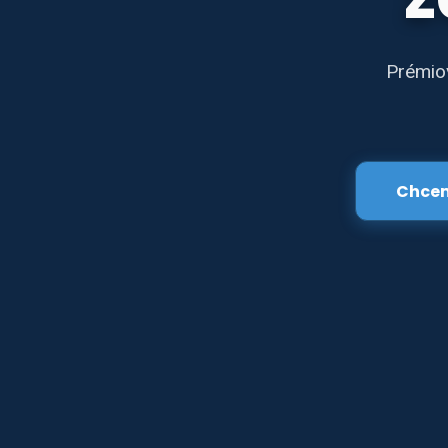
Prémiov
Chcem