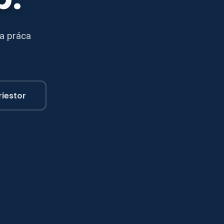
sa práca
riestor