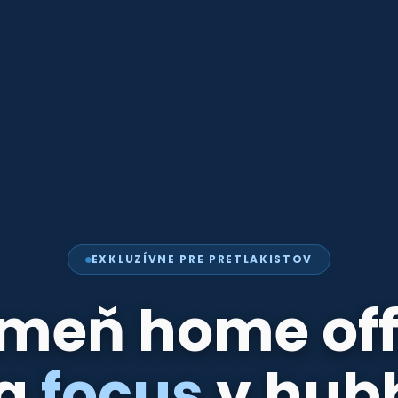
EXKLUZÍVNE PRE PRETLAKISTOV
meň home off
za
focus
v hub