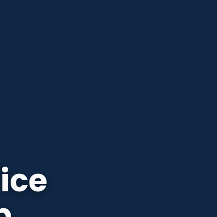
ice
b.