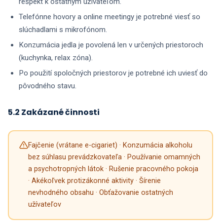
rešpekt k ostatným užívateľom.
Telefónne hovory a online meetingy je potrebné viesť so
slúchadlami s mikrofónom.
Konzumácia jedla je povolená len v určených priestoroch
(kuchynka, relax zóna).
Po použití spoločných priestorov je potrebné ich uviesť do
pôvodného stavu.
5.2 Zakázané činnosti
Fajčenie (vrátane e-cigariet) · Konzumácia alkoholu
bez súhlasu prevádzkovateľa · Používanie omamných
a psychotropných látok · Rušenie pracovného pokoja
· Akékoľvek protizákonné aktivity · Šírenie
nevhodného obsahu · Obťažovanie ostatných
užívateľov