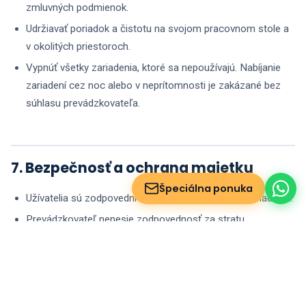
zmluvných podmienok.
Udržiavať poriadok a čistotu na svojom pracovnom stole a
v okolitých priestoroch.
Vypnúť všetky zariadenia, ktoré sa nepoužívajú. Nabíjanie
zariadení cez noc alebo v neprítomnosti je zakázané bez
súhlasu prevádzkovateľa.
7. Bezpečnosť a ochrana majetku
Špeciálna ponuka
Užívatelia sú zodpovední za svoje osobné veci a zariadenia.
Prevádzkovateľ nenesie zodpovednosť za stratu,
poškodenie alebo krádež osobných vecí.
Odporúčame používať uzamykateľné skrinky (ak sú k
dispozícii).
Pri odchode skontrolujte, či sú všetky osobné veci