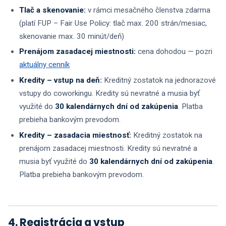
Tlač a skenovanie:
v rámci mesačného členstva zdarma
(platí FUP – Fair Use Policy: tlač max. 200 strán/mesiac,
skenovanie max. 30 minút/deň)
Prenájom zasadacej miestnosti:
cena dohodou — pozri
aktuálny cenník
Kredity – vstup na deň:
Kreditný zostatok na jednorazové
vstupy do coworkingu. Kredity sú nevratné a musia byť
využité do
30 kalendárnych dní od zakúpenia
. Platba
prebieha bankovým prevodom.
Kredity – zasadacia miestnosť:
Kreditný zostatok na
prenájom zasadacej miestnosti. Kredity sú nevratné a
musia byť využité do
30 kalendárnych dní od zakúpenia
.
Platba prebieha bankovým prevodom.
4. Registrácia a vstup